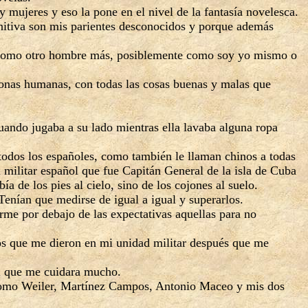
 mujeres y eso la pone en el nivel de la fantasía novelesca.
initiva son mis parientes desconocidos y porque además
 como otro hombre más, posiblemente como soy yo mismo o
sonas humanas, con todas las cosas buenas y malas que
ando jugaba a su lado mientras ella lavaba alguna ropa
todos los españoles, como también le llaman chinos a todas
 militar español que fue Capitán General de la isla de Cuba
 de los pies al cielo, sino de los cojones al suelo.
enían que medirse de igual a igual y superarlos.
e por debajo de las expectativas aquellas para no
os que me dieron en mi unidad militar después que me
l que me cuidara mucho.
s como Weiler, Martínez Campos, Antonio Maceo y mis dos