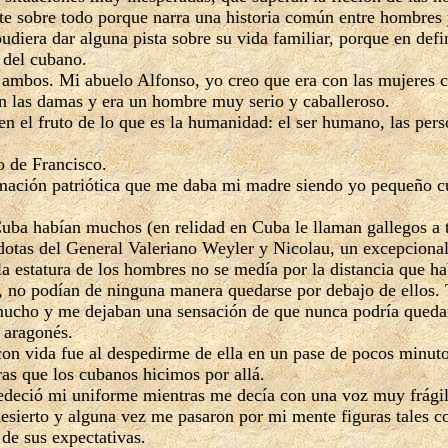
te sobre todo porque narra una historia común entre hombres y
udiera dar alguna pista sobre su vida familiar, porque en def
 del cubano.
ambos. Mi abuelo Alfonso, yo creo que era con las mujeres
n las damas y era un hombre muy serio y caballeroso.
n el fruto de lo que es la humanidad: el ser humano, las per
o de Francisco.
mación patriótica que me daba mi madre siendo yo pequeño cu
uba habían muchos (en relidad en Cuba le llaman gallegos a 
dotas del General Valeriano Weyler y Nicolau, un excepcional
 estatura de los hombres no se medía por la distancia que había
 no podían de ninguna manera quedarse por debajo de ellos. T
ucho y me dejaban una sensación de que nunca podría quedarm
 aragonés.
con vida fue al despedirme de ella en un pase de pocos minut
ras que los cubanos hicimos por allá.
edeció mi uniforme mientras me decía con una voz muy frági
desierto y alguna vez me pasaron por mi mente figuras tale
 de sus expectativas.