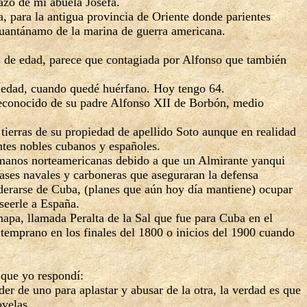
azo de mi abuela Josefa.
, para la antigua provincia de Oriente donde parientes
 Guantánamo de la marina de guerra americana.
s de edad, parece que contagiada por Alfonso que también
e edad, cuando quedé huérfano. Hoy tengo 64.
 reconocido de su padre Alfonso XII de Borbón, medio
 tierras de su propiedad de apellido Soto aunque en realidad
entes nobles cubanos y españoles.
 manos norteamericanas debido a que un Almirante yanqui
ses navales y carboneras que aseguraran la defensa
derarse de Cuba, (planes que aún hoy día mantiene) ocupar
seerle a España.
apa, llamada Peralta de la Sal que fue para Cuba en el
temprano en los finales del 1800 o inicios del 1900 cuando
 que yo respondí:
r de uno para aplastar y abusar de la otra, la verdad es que
ovelas.