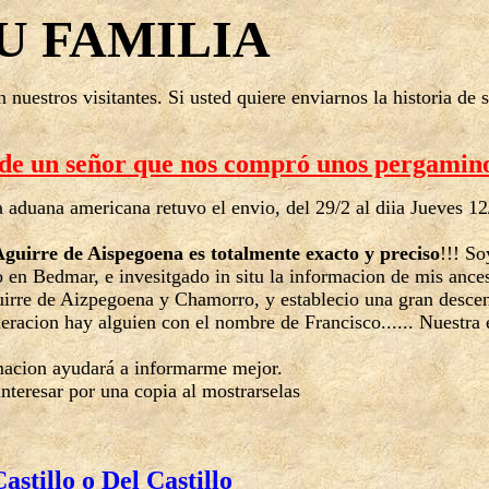
SU FAMILIA
nuestros visitantes. Si usted quiere enviarnos la historia de 
de un señor que nos compró unos pergamin
 aduana americana retuvo el envio, del 29/2 al diia Jueves 12
guirre de Aispegoena es totalmente exacto y preciso
!!! So
o en Bedmar, e invesitgado in situ la informacion de mis ances
rre de Aizpegoena y Chamorro, y establecio una gran descen
neracion hay alguien con el nombre de Francisco...... Nuestra
macion ayudará a informarme mejor.
teresar por una copia al mostrarselas
astillo o Del Castillo