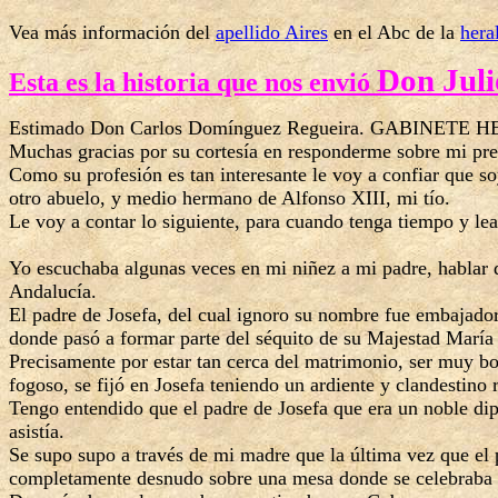
Vea más información del
apellido Aires
en el Abc de la
hera
Don Juli
Esta es la historia que nos envió
Estimado Don Carlos Domínguez Regueira. GABINETE
Muchas gracias por su cortesía en responderme sobre mi pre
Como su profesión es tan interesante le voy a confiar que s
otro abuelo, y medio hermano de Alfonso XIII, mi tío.
Le voy a contar lo siguiente, para cuando tenga tiempo y lea
Yo escuchaba algunas veces en mi niñez a mi padre, hablar 
Andalucía.
El padre de Josefa, del cual ignoro su nombre fue embajador
donde pasó a formar parte del séquito de su Majestad María C
Precisamente por estar tan cerca del matrimonio, ser muy b
fogoso, se fijó en Josefa teniendo un ardiente y clandestin
Tengo entendido que el padre de Josefa que era un noble di
asistía.
Se supo supo a través de mi madre que la última vez que el p
completamente desnudo sobre una mesa donde se celebraba 