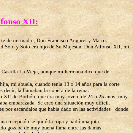
lfonso XII:
arte de mi madre, Don Francisco Angurel y Marro.
dad Soto y Soto era hijo de Su Majestad Don Alfonso XII, mi
 Castilla La Vieja, aunque mi hermana dice que de
ija, mi abuela, cuando tenía 13 o 14 años para la corte
decir, la llamaban la copera de la reina.
nso XII de Borbón, que era muy joven, de 24 o 25 años, muy
taba embarazada. Se creó una situación muy difícil.
des por escándalos que había dado en las actividades donde
na recepción se quitó la ropa y bailó una jota
ado gozaba de muy buena fama entre las damas.