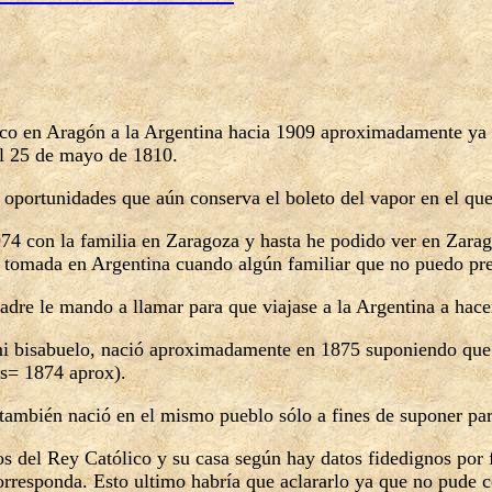
ico en Aragón a la Argentina hacia 1909 aproximadamente ya 
el 25 de mayo de 1810.
oportunidades que aún conserva el boleto del vapor en el que
 con la familia en Zaragoza y hasta he podido ver en Zarago
tomada en Argentina cuando algún familiar que no puedo precis
dre le mando a llamar para que viajase a la Argentina a hacer
mi bisabuelo, nació aproximadamente en 1875 suponiendo que l
s= 1874 aprox).
ambién nació en el mismo pueblo sólo a fines de suponer para
os del Rey Católico y su casa según hay datos fidedignos por 
corresponda. Esto ultimo habría que aclararlo ya que no pude 