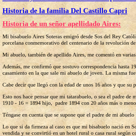
Historia de la familia Del Castillo Capri
Historia de un señor apellidado Aires:
Mi bisabuelo Aires Soteras emigró desde Sos del Rey Catól
porcelana conmemorativo del centenario de la revolución d
Mi abuelo, también de apellido Aires, me comentó en varias 
Además, me confirmó que sostuvo correspondencia hasta 1974
casamiento en la que sale mi abuelo de joven. La misma fue 
Cabe decir que llegó con la edad de unos 16 años y que su pa
Esto nos hace pensar que mi tatarabuelo, o sea el padre de 
1910 - 16 = 1894 hijo,
padre 1894 con 20 años más o meno
Téngase en cuenta que se supone que el padre de mi abuelo t
Lo que si da firmeza al caso es que mi bisabuelo nació en S
vendida y se convirtió en un hotel rural o casa rural según 