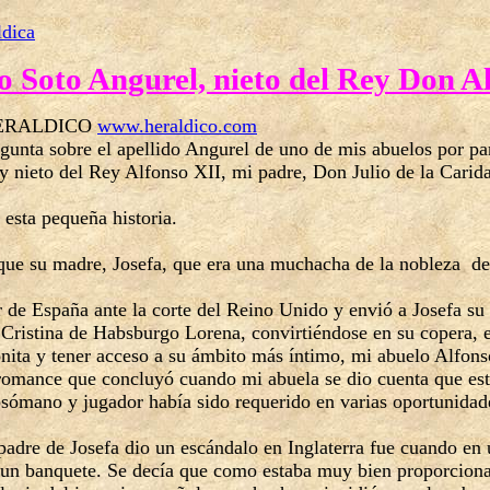
ldica
o Soto Angurel, nieto del Rey Don A
 HERALDICO
www.heraldico.com
gunta sobre el apellido Angurel de uno de mis abuelos por p
oy nieto del Rey Alfonso XII, mi padre, Don Julio de la Cari
 esta pequeña historia.
que su madre, Josefa, que era una muchacha de la nobleza de
 de España ante la corte del Reino Unido y envió a Josefa su h
ristina de Habsburgo Lorena, convirtiéndose en su copera, es 
onita y tener acceso a su ámbito más íntimo, mi abuelo Alfo
o romance que concluyó cuando mi abuela se dio cuenta que es
psómano y jugador había sido requerido en varias oportunida
adre de Josefa dio un escándalo en Inglaterra fue cuando en u
un banquete. Se decía que como estaba muy bien proporcion