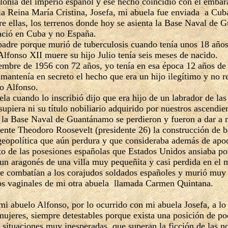
onia del imperio español y ese hecho coincidió con el embar
la Reina María Cristina, Josefa, mi abuela fue enviada a Cuba
re ellas, los terrenos donde hoy se asienta la Base Naval de
nació en Cuba y no España.
padre porque murió de tuberculosis cuando tenía unos 18 año
lfonso XII muere su hijo Julio tenía seis meses de nacido.
iembre de 1956 con 72 años, yo tenía en esa época 12 años d
mantenía en secreto el hecho que era un hijo ilegítimo y no
o Alfonso.
a cuando lo inscribió dijo que era hijo de un labrador de las
upiera ni su título nobiliario adquirido por nuestros ascendi
 la Base Naval de Guantánamo se perdieron y fueron a dar a
te Theodoro Roosevelt (presidente 26) la construcción de ba
 geopolítica que aún perdura y que consideraba además de apo
to de las posesiones españolas que Estados Unidos ansiaba po
n aragonés de una villa muy pequeñita y casi perdida en el m
ue combatían a los corajudos soldados españoles y murió muy 
tos vaginales de mi otra abuela llamada Carmen Quintana.
i abuelo Alfonso, por lo ocurrido con mi abuela Josefa, a lo
jeres, siempre detestables porque exista una posición de pode
 situaciones muy inesperadas, que superan la ficción de las n