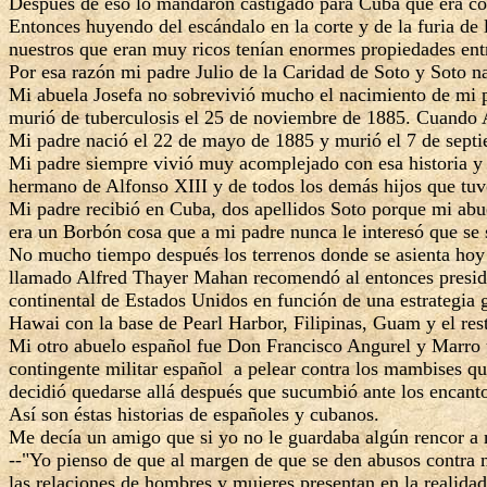
Después de eso lo mandaron castigado para Cuba que era col
Entonces huyendo del escándalo en la corte y de la furia de 
nuestros que eran muy ricos tenían enormes propiedades ent
Por esa razón mi padre Julio de la Caridad de Soto y Soto 
Mi abuela Josefa no sobrevivió mucho el nacimiento de mi 
murió de tuberculosis el 25 de noviembre de 1885. Cuando A
Mi padre nació el 22 de mayo de 1885 y murió el 7 de sept
Mi padre siempre vivió muy acomplejado con esa historia y 
hermano de Alfonso XIII y de todos los demás hijos que tuv
Mi padre recibió en Cuba, dos apellidos Soto porque mi abuel
era un Borbón cosa que a mi padre nunca le interesó que se s
No mucho tiempo después los terrenos donde se asienta hoy
llamado Alfred Thayer Mahan recomendó al entonces presiden
continental de Estados Unidos en función de una estrategia
Hawai con la base de Pearl Harbor, Filipinas, Guam y el res
Mi otro abuelo español fue Don Francisco Angurel y Marro u
contingente militar español a pelear contra los mambises q
decidió quedarse allá después que sucumbió ante los encan
Así son éstas historias de españoles y cubanos.
Me decía un amigo que si yo no le guardaba algún rencor a m
--"Yo pienso de que al margen de que se den abusos contra mu
las relaciones de hombres y mujeres presentan en la realidad