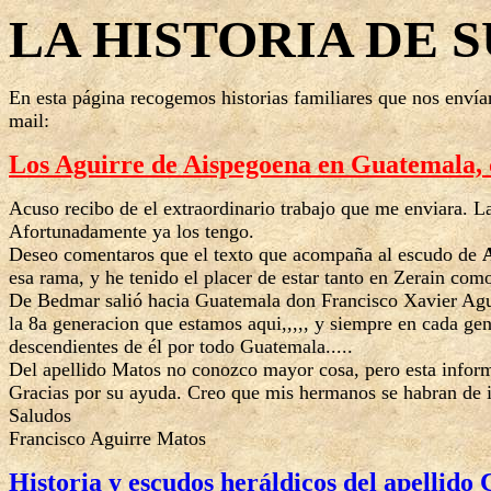
LA HISTORIA DE 
En esta página recogemos historias familiares que nos envían 
mail:
Los Aguirre de Aispegoena en Guatemala, 
Acuso recibo de el extraordinario trabajo que me enviara. La
Afortunadamente ya los tengo.
Deseo comentaros que el texto que acompaña al escudo de
A
esa rama, y he tenido el placer de estar tanto en Zerain com
De Bedmar salió hacia Guatemala don Francisco Xavier Agui
la 8a generacion que estamos aqui,,,,, y siempre en cada ge
descendientes de él por todo Guatemala.....
Del apellido Matos no conozco mayor cosa, pero esta infor
Gracias por su ayuda. Creo que mis hermanos se habran de in
Saludos
Francisco Aguirre Matos
Historia y escudos heráldicos del apellido C