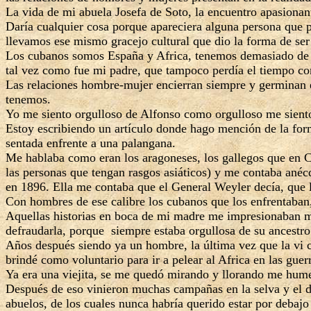
La vida de mi abuela Josefa de Soto, la encuentro apasionan
Daría cualquier cosa porque apareciera alguna persona que p
llevamos ese mismo gracejo cultural que dio la forma de ser
Los cubanos somos España y Africa, tenemos demasiado de 
tal vez como fue mi padre, que tampoco perdía el tiempo co
Las relaciones hombre-mujer encierran siempre y germinan e
tenemos.
Yo me siento orgulloso de Alfonso como orgulloso me sient
Estoy escribiendo un artículo donde hago mención de la for
sentada enfrente a una palangana.
Me hablaba como eran los aragoneses, los gallegos que en C
las personas que tengan rasgos asiáticos) y me contaba anéc
en 1896. Ella me contaba que el General Weyler decía, que la
Con hombres de ese calibre los cubanos que los enfrentaban,
Aquellas historias en boca de mi madre me impresionaban m
defraudarla, porque siempre estaba orgullosa de su ancestro
Años después siendo ya un hombre, la última vez que la vi 
brindé como voluntario para ir a pelear al Africa en las guer
Ya era una viejita, se me quedó mirando y llorando me hum
Después de eso vinieron muchas campañas en la selva y el 
abuelos, de los cuales nunca habría querido estar por debajo